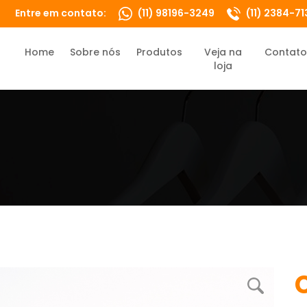
Entre em contato:
(11) 98196-3249
(11) 2384-71
Home
Sobre nós
Produtos
Veja na
Contato
•
•
•
•
loja