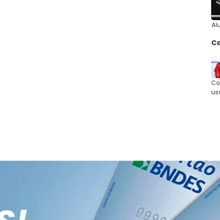
Al
C
Co
us