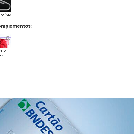
umínio
omplementos:
mo
ar