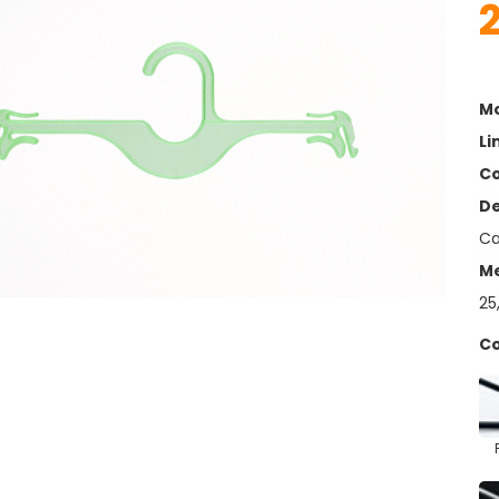
Mo
Li
Co
De
Ca
Me
25
Co