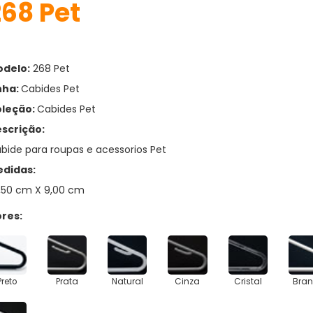
268 Pet
delo:
268 Pet
nha:
Cabides Pet
leção:
Cabides Pet
scrição:
bide para roupas e acessorios Pet
didas:
,50 cm X 9,00 cm
res:
Preto
Prata
Natural
Cinza
Cristal
Bra