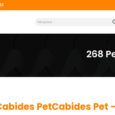
32
268 P
Cabides PetCabides Pet 